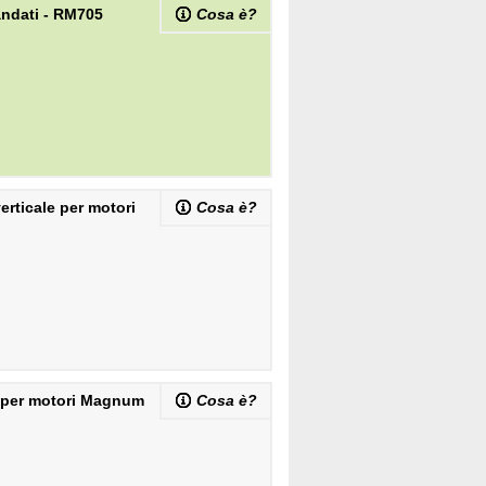
ndati - RM705
Cosa è?
rticale per motori
Cosa è?
) per motori Magnum
Cosa è?