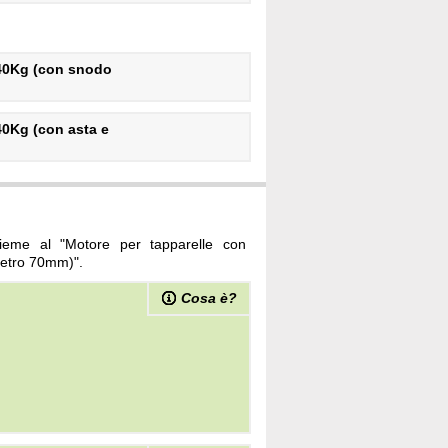
40Kg (con snodo
0Kg (con asta e
nsieme al "Motore per tapparelle con
metro 70mm)".
Cosa è?