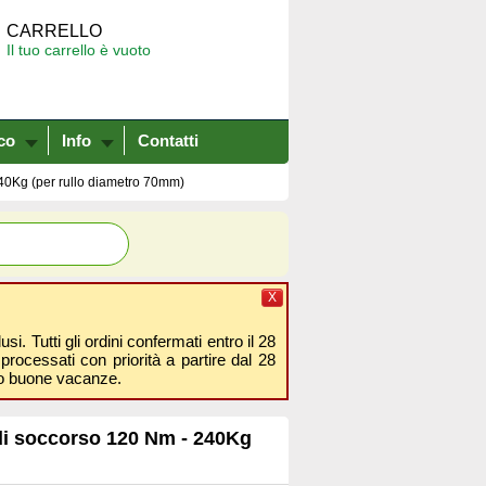
CARRELLO
Il tuo carrello è vuoto
co
Info
Contatti
40Kg (per rullo diametro 70mm)
X
i. Tutti gli ordini confermati entro il 28
processati con priorità a partire dal 28
amo buone vacanze.
di soccorso 120 Nm - 240Kg