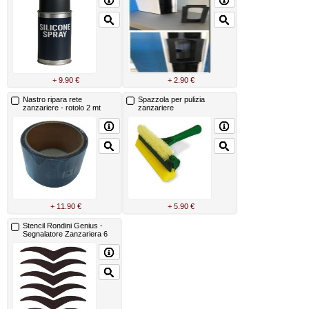
+ 9.90 €
+ 2.90 €
Nastro ripara rete
Spazzola per pulizia
zanzariere - rotolo 2 mt
zanzariere
+ 11.90 €
+ 5.90 €
Stencil Rondini Genius -
Segnalatore Zanzariera 6
Pezzi