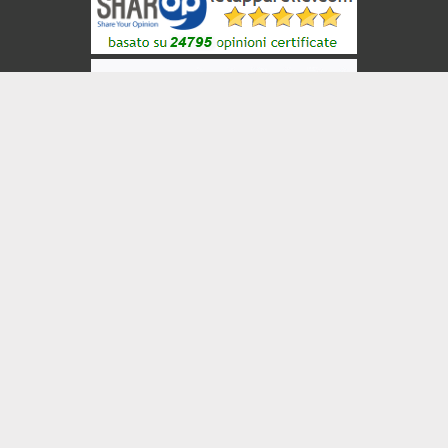
BricoBros
Veneziane
INIZIO PAGINA
© 2008-2026 ShopNow srl - P.Iva 05216690650 -
leTapparelle.com
-
Condizioni di Vendita
-
Privacy
❤ 100% Vera
Imprenditoria
Italiana ❤