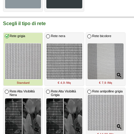
Scegli il tipo di rete
Rete grigia
Rete nera
Rete bicolore
Standard
€ 4,9 /Mq
€ 7,9 /Mq
Rete Alta Visibilità
Rete Alta Visibilità
Rete antipolline grigia
Nera
Grigia