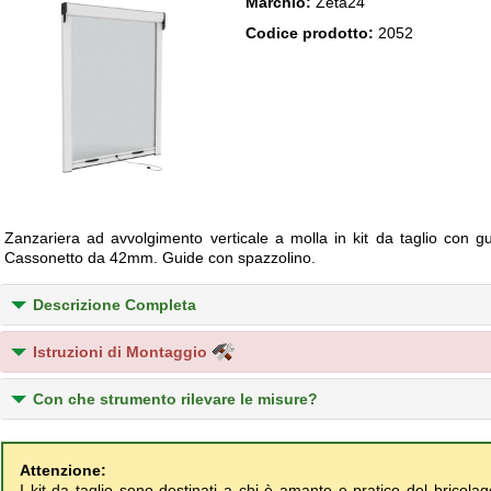
Marchio:
Zeta24
Codice prodotto:
2052
Zanzariera ad avvolgimento verticale a molla in kit da taglio con gu
Cassonetto da 42mm. Guide con spazzolino.
Descrizione Completa
Istruzioni di Montaggio
Con che strumento rilevare le misure?
Attenzione:
I kit da taglio sono destinati a chi è amante e pratico del bricol