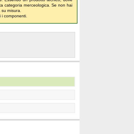
sta categoria merceologica. Se non hai
a su misura.
ti i componenti.