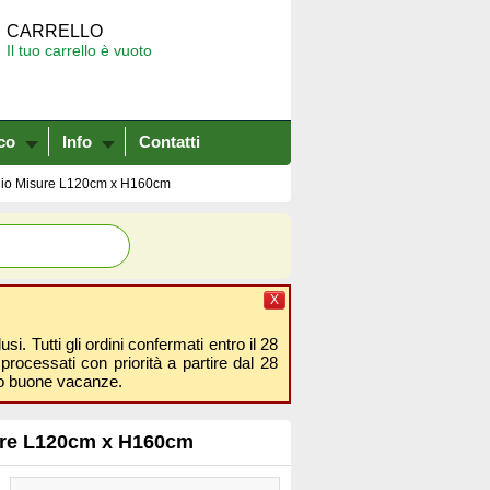
CARRELLO
Il tuo carrello è vuoto
co
Info
Contatti
taglio Misure L120cm x H160cm
X
i. Tutti gli ordini confermati entro il 28
processati con priorità a partire dal 28
amo buone vacanze.
isure L120cm x H160cm