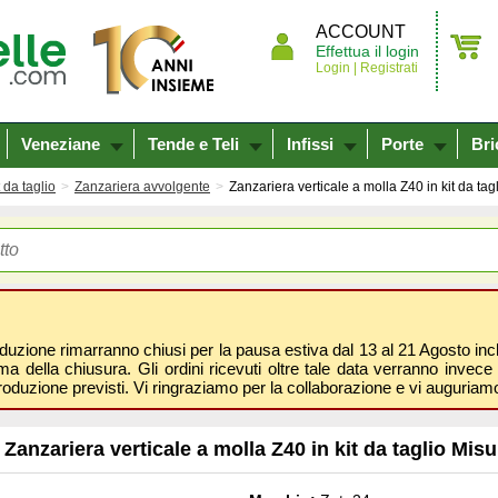
ACCOUNT
Effettua il login
Login |
Registrati
Veneziane
Tende e Teli
Infissi
Porte
Bri
 da taglio
Zanzariera avvolgente
Zanzariera verticale a molla Z40 in kit da 
oduzione rimarranno chiusi per la pausa estiva dal 13 al 21 Agosto inclus
 della chiusura. Gli ordini ricevuti oltre tale data verranno invece 
roduzione previsti. Vi ringraziamo per la collaborazione e vi auguri
Zanzariera verticale a molla Z40 in kit da taglio M