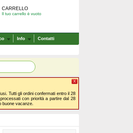
CARRELLO
Il tuo carrello è vuoto
co
Info
Contatti
X
i. Tutti gli ordini confermati entro il 28
processati con priorità a partire dal 28
amo buone vacanze.