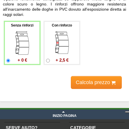
colore scuro o legno. I rinforzi offrono maggiore resistenza
all'inarcamento delle doghe in PVC dovuto all'esposizione diretta ai
raggi solari.
Senza rinforzi
Con rinforzo
+ 0 €
+ 2,5 €
Calcola prezzo
Prezzo guide a sporgere su misura
iva compresa
INIZIO PAGINA
SERVE AIUTO?
CATEGORIE