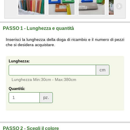
PASSO 1 - Lunghezza e quantità
Inserisci la lunghezza della doga di ricambio e il numero di pezzi
che si desidera acquistare.
Lunghezza:
cm
Lunghezza Min:30cm - Max:380cm
Quantità:
pz.
Doga di ricambio per tapparella in PVC 13x55mm (5Kg/mq)
vendita online su misura a prezzi di fabbrica.
PASSO 2 - Scegli il colore