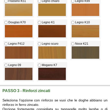
Frassino K51
Legno chiaro
Legno K99
Douglas K70
Legno K1
Legno K10
Legno F412
Legno scuro
Noce K21
Legno 09
Mogano K7
PASSO 3 - Rinforzi zincati
Seleziona l'opzione con rinforzo se vuoi che le doghe abbiano un
rinforzo in ferro zincato.
Opzione fortemente consigliata su tapparelle molto larghe o di