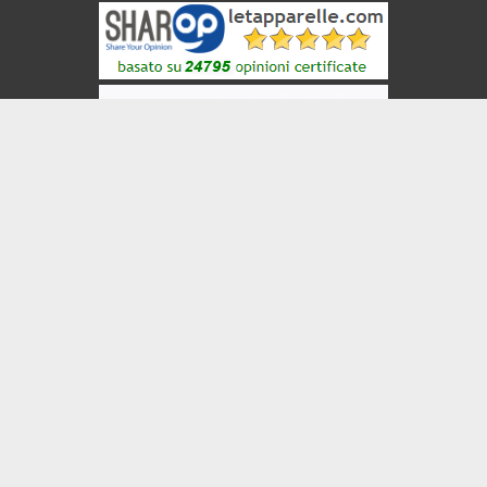
BricoBros
Veneziane
INIZIO PAGINA
© 2008-2026 ShopNow srl - P.Iva 05216690650 -
leTapparelle.com
-
Condizioni di Vendita
-
Privacy