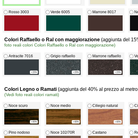
Rosso 3003
Verde 6005
Marrone 8017
N
Colori Raffaello o Ral con maggiorazione
(aggiunta del 15
foto reali colori Colori Raffaello o Ral con maggiorazione)
Antracite 7016
Grigio raffaello
Marrone raffaello
Ve
+15%
+15%
+15%
Colori Legno o Ramati
(aggiunta del 40% al prezzo al metr
(Vedi foto reali colori ramati)
Noce scuro
Noce medio
Ciliegio natural
Ci
+40%
+40%
+40%
Pino nodoso
Noce 102/70R
Castano
Re