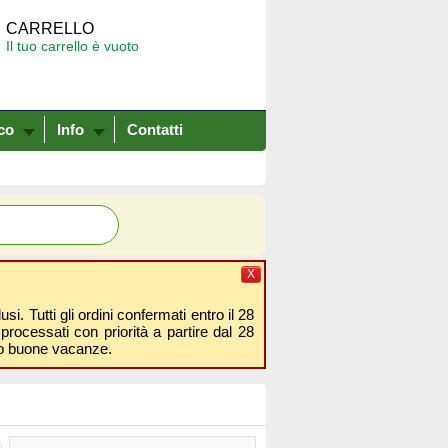
CARRELLO
Il tuo carrello è vuoto
co
Info
Contatti
X
i. Tutti gli ordini confermati entro il 28
processati con priorità a partire dal 28
amo buone vacanze.