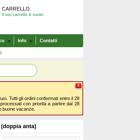
CARRELLO
Il tuo carrello è vuoto
co
Info
Contatti
)
X
i. Tutti gli ordini confermati entro il 28
processati con priorità a partire dal 28
amo buone vacanze.
 (doppia anta)