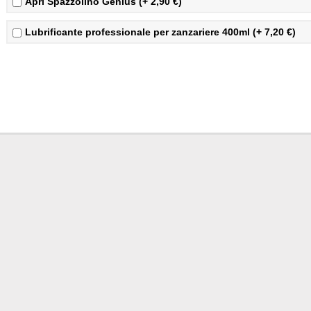
Apri Spazzolino Genius (+ 2,90 €)
Lubrificante professionale per zanzariere 400ml (+ 7,20 €)
Prezzi zanzariere
iva compresa