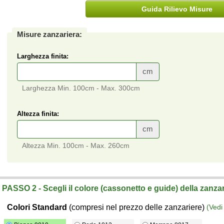
Guida Rilievo Misure
Misure zanzariera:
Larghezza finita:
cm
Larghezza Min. 100cm - Max. 300cm
Altezza finita:
cm
Altezza Min. 100cm - Max. 260cm
Zanzariera laterale a molla Genius cassonetto da 46 (doppia anta)
vendita online su misura a prezzi di fabbrica.
PASSO 2 - Scegli il colore (cassonetto e guide) della zanza
Colori Standard
(compresi nel prezzo delle zanzariere)
(Vedi