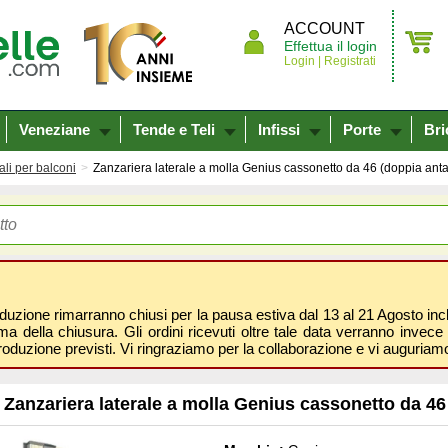
ACCOUNT
Effettua il login
Login |
Registrati
Veneziane
Tende e Teli
Infissi
Porte
Bri
ali per balconi
Zanzariera laterale a molla Genius cassonetto da 46 (doppia anta
oduzione rimarranno chiusi per la pausa estiva dal 13 al 21 Agosto inclus
 della chiusura. Gli ordini ricevuti oltre tale data verranno invece 
roduzione previsti. Vi ringraziamo per la collaborazione e vi auguri
Zanzariera laterale a molla Genius cassonetto da 46