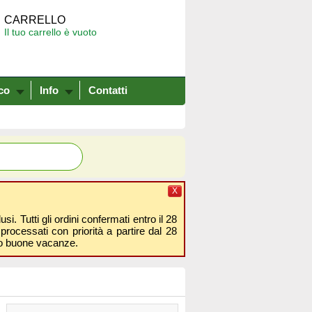
CARRELLO
Il tuo carrello è vuoto
co
Info
Contatti
X
i. Tutti gli ordini confermati entro il 28
processati con priorità a partire dal 28
amo buone vacanze.