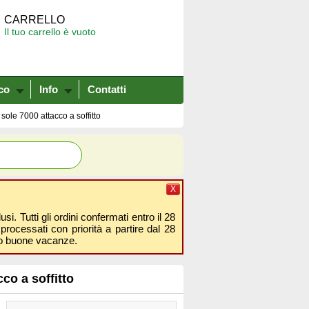
CARRELLO
Il tuo carrello è vuoto
co
Info
Contatti
sole 7000 attacco a soffitto
X
i. Tutti gli ordini confermati entro il 28
processati con priorità a partire dal 28
amo buone vacanze.
co a soffitto