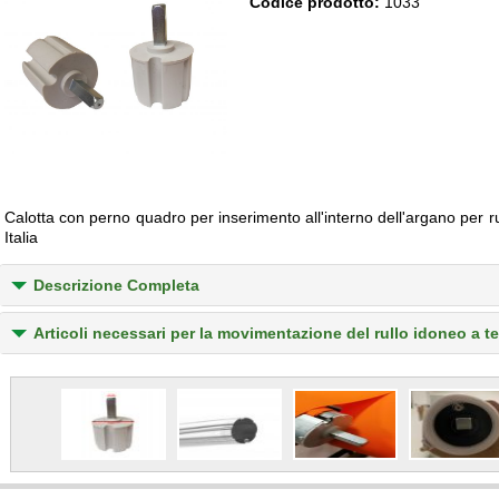
Codice prodotto:
1033
Calotta con perno quadro per inserimento all'interno dell'argano per r
Italia
Descrizione Completa
Articoli necessari per la movimentazione del rullo idoneo a t