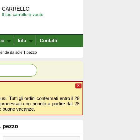
CARRELLO
Il tuo carrello è vuoto
co
Info
Contatti
 tende da sole 1 pezzo
X
i. Tutti gli ordini confermati entro il 28
processati con priorità a partire dal 28
amo buone vacanze.
1 pezzo