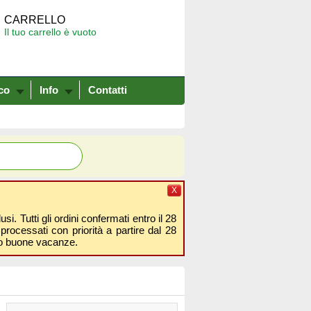
CARRELLO
Il tuo carrello è vuoto
co
Info
Contatti
X
i. Tutti gli ordini confermati entro il 28
processati con priorità a partire dal 28
amo buone vacanze.