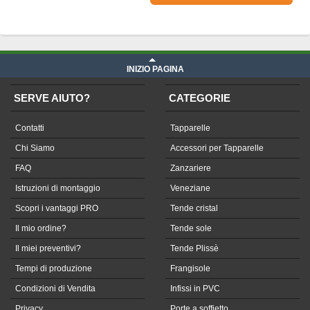
Prezzo Telone in Soltis su misura
iva compresa
INIZIO PAGINA
SERVE AIUTO?
CATEGORIE
Contatti
Tapparelle
Chi Siamo
Accessori per Tapparelle
FAQ
Zanzariere
Istruzioni di montaggio
Veneziane
Scopri i vantaggi PRO
Tende cristal
Il mio ordine?
Tende sole
Il miei preventivi?
Tende Plissè
Tempi di produzione
Frangisole
Condizioni di Vendita
Infissi in PVC
Privacy
Porte a soffietto