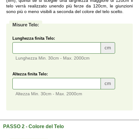
(8m), quindi se si sceglie una larghezza maggiore di 120cm il
telo verrà realizzato unendo più ferze da 120cm, le giunzioni
sono più o meno visibili a seconda del colore del telo scelto.
Misure Telo:
Lunghezza finita Telo:
cm
Lunghezza Min. 30cm - Max. 2000cm
Altezza finita Telo:
cm
Altezza Min. 30cm - Max. 2000cm
Telo su misura a prezzi di fabbrica.
PASSO 2 - Colore del Telo