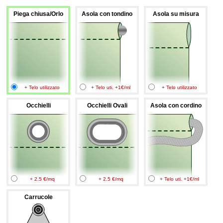
Piega chiusa/Orlo
Asola con tondino
Asola su misura
+ Telo utilizzato
+ Telo uti. +1€/ml
+ Telo utilizzato
Occhielli
Occhielli Ovali
Asola con cordino
+ 2.5 €/mq
+ 2.5 €/mq
+ Telo uti. +1€/ml
Carrucole