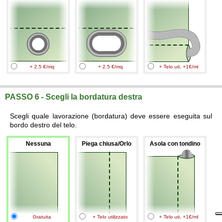
+ 2.5 €/mq
+ 2.5 €/mq
+ Telo uti. +1€/ml
PASSO 6 - Scegli la bordatura destra
Scegli quale lavorazione (bordatura) deve essere eseguita sul
bordo destro del telo.
Nessuna
Piega chiusa/Orlo
Asola con tondino
Gratuita
+ Telo utilizzato
+ Telo uti. +1€/ml