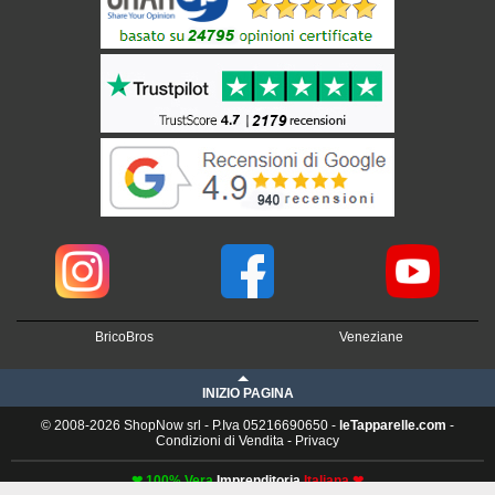
BricoBros
Veneziane
INIZIO PAGINA
© 2008-2026 ShopNow srl - P.Iva 05216690650 -
leTapparelle.com
-
Condizioni di Vendita
-
Privacy
❤ 100% Vera
Imprenditoria
Italiana ❤