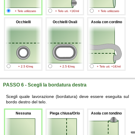
+ Telo utilizzato
+ Telo uti. +1€/ml
+ Telo utilizzato
Occhielli
Occhielli Ovali
Asola con cordino
+ 2.5 €/mq
+ 2.5 €/mq
+ Telo uti. +1€/ml
PASSO 6 - Scegli la bordatura destra
Scegli quale lavorazione (bordatura) deve essere eseguita sul
bordo destro del telo.
Nessuna
Piega chiusa/Orlo
Asola con tondino