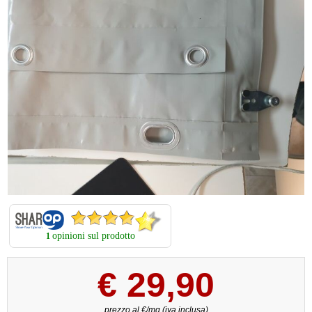
opinioni sul prodotto
1
€
29,90
prezzo al €/mq (iva inclusa)