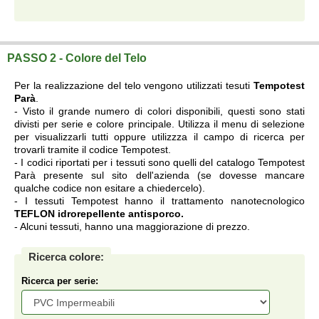
Telo su misura a prezzi di fabbrica.
PASSO 2 - Colore del Telo
Per la realizzazione del telo vengono utilizzati tesuti
Tempotest
Parà
.
- Visto il grande numero di colori disponibili, questi sono stati
divisti per serie e colore principale. Utilizza il menu di selezione
per visualizzarli tutti oppure utilizzza il campo di ricerca per
trovarli tramite il codice Tempotest.
- I codici riportati per i tessuti sono quelli del catalogo Tempotest
Parà presente sul sito dell'azienda (se dovesse mancare
qualche codice non esitare a chiedercelo).
- I tessuti Tempotest hanno il trattamento nanotecnologico
TEFLON idrorepellente antisporco.
- Alcuni tessuti, hanno una maggiorazione di prezzo.
Ricerca colore:
Ricerca per serie: