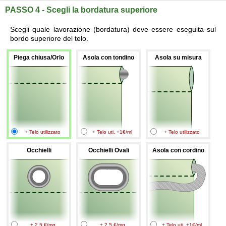
PASSO 4 - Scegli la bordatura superiore
Scegli quale lavorazione (bordatura) deve essere eseguita sul
bordo superiore del telo.
Piega chiusa/Orlo
Asola con tondino
Asola su misura
+ Telo utilizzato
+ Telo uti. +1€/ml
+ Telo utilizzato
Occhielli
Occhielli Ovali
Asola con cordino
+ 2.5 €/mq
+ 2.5 €/mq
+ Telo uti. +1€/ml