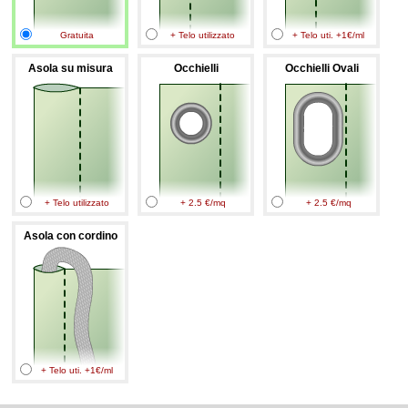
Gratuita
+ Telo utilizzato
+ Telo uti. +1€/ml
Asola su misura
Occhielli
Occhielli Ovali
+ Telo utilizzato
+ 2.5 €/mq
+ 2.5 €/mq
Asola con cordino
+ Telo uti. +1€/ml