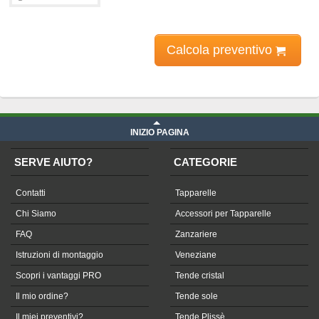
Calcola preventivo
Prezzo Telone in PVC - Cristal su misura
iva compresa
INIZIO PAGINA
SERVE AIUTO?
CATEGORIE
Contatti
Tapparelle
Chi Siamo
Accessori per Tapparelle
FAQ
Zanzariere
Istruzioni di montaggio
Veneziane
Scopri i vantaggi PRO
Tende cristal
Il mio ordine?
Tende sole
Il miei preventivi?
Tende Plissè