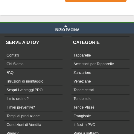
Prezzo Telone in Soltis su misura
iva compresa
INIZIO PAGINA
SERVE AIUTO?
CATEGORIE
Contatti
Tapparelle
Chi Siamo
Accessori per Tapparelle
FAQ
Zanzariere
Istruzioni di montaggio
Veneziane
Scopri i vantaggi PRO
Tende cristal
Il mio ordine?
Tende sole
Il miei preventivi?
Tende Plissè
Tempi di produzione
Frangisole
Condizioni di Vendita
Infissi in PVC
Privacy
Porte a soffietto