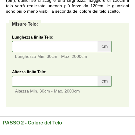
(8m), quindi se si sceglie una larghezza maggiore di 120cm il
telo verrà realizzato unendo più ferze da 120cm, le giunzioni
sono più o meno visibili a seconda del colore del telo scelto.
Misure Telo:
Lunghezza finita Telo:
cm
Lunghezza Min. 30cm - Max. 2000cm
Altezza finita Telo:
cm
Altezza Min. 30cm - Max. 2000cm
Telo su misura a prezzi di fabbrica.
PASSO 2 - Colore del Telo