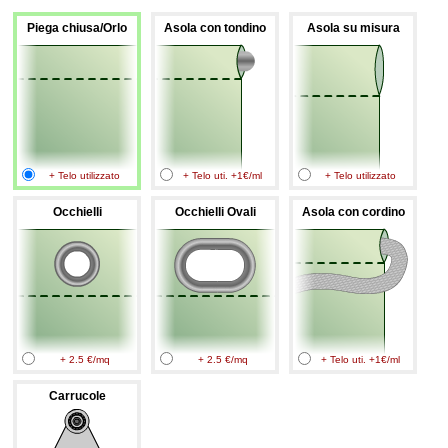
Piega chiusa/Orlo
Asola con tondino
Asola su misura
+ Telo utilizzato
+ Telo uti. +1€/ml
+ Telo utilizzato
Occhielli
Occhielli Ovali
Asola con cordino
+ 2.5 €/mq
+ 2.5 €/mq
+ Telo uti. +1€/ml
Carrucole