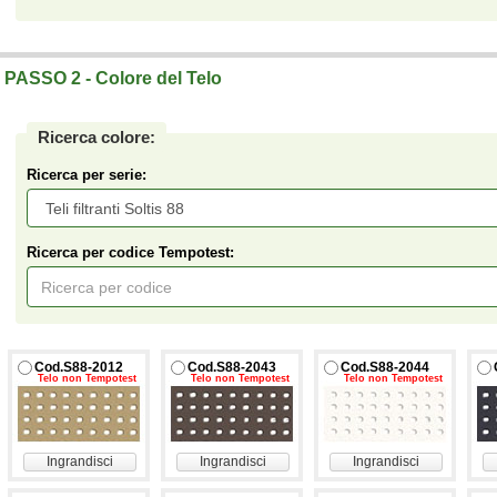
Telo su misura a prezzi di fabbrica.
PASSO 2 - Colore del Telo
Ricerca colore:
Ricerca per serie:
Ricerca per codice Tempotest:
Cod.S88-2012
Cod.S88-2043
Cod.S88-2044
Telo non Tempotest
Telo non Tempotest
Telo non Tempotest
Ingrandisci
Ingrandisci
Ingrandisci