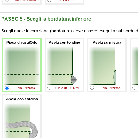
+ Telo uti. +1€/ml
+ 9.9 €/pz
PASSO 5 - Scegli la bordatura inferiore
Scegli quale lavorazione (bordatura) deve essere eseguita sul bordo de
Piega chiusa/Orlo
Asola con tondino
Asola su misura
+ Telo utilizzato
+ Telo uti. +1€/ml
+ Telo utilizzato
Asola con cordino