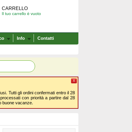
CARRELLO
Il tuo carrello è vuoto
co
Info
Contatti
X
i. Tutti gli ordini confermati entro il 28
processati con priorità a partire dal 28
amo buone vacanze.