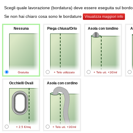
Scegli quale lavorazione (bordatura) deve essere eseguita sul bordo s
Se non hai chiaro cosa sono le bordature
Visualizza maggiori info
Nessuna
Piega chiusa/Orlo
Asola con tondino
A
Gratuita
+ Telo utilizzato
+ Telo uti. +1€/ml
Occhielli Ovali
Asola con cordino
+ 2.5 €/mq
+ Telo uti. +1€/ml