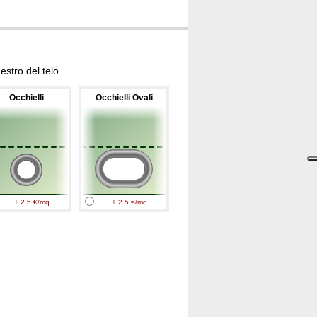
stro del telo.
Occhielli
Occhielli Ovali
+ 2.5 €/mq
+ 2.5 €/mq