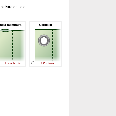
inistro del telo
sola su misura
Occhielli
+ Telo utilizzato
+ 2.5 €/mq