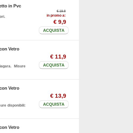
etto in Pvc
€ 19.8
in promo a:
ori.
€
9
,9
ACQUISTA
 con Vetro
€
11
,9
ACQUISTA
agara. Misure
 con Vetro
€
13
,9
ACQUISTA
ure disponibili:
 con Vetro