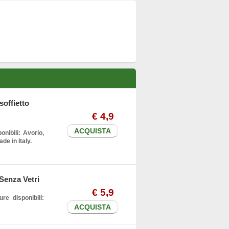
soffietto
€
4
,9
ACQUISTA
onibili: Avorio,
e in Italy.
Senza Vetri
€
5
,9
re disponibili:
ACQUISTA