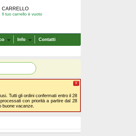
CARRELLO
Il tuo carrello è vuoto
co
Info
Contatti
X
i. Tutti gli ordini confermati entro il 28
processati con priorità a partire dal 28
amo buone vacanze.