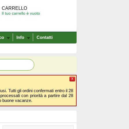
CARRELLO
Il tuo carrello è vuoto
co
Info
Contatti
X
i. Tutti gli ordini confermati entro il 28
processati con priorità a partire dal 28
amo buone vacanze.