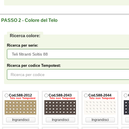
Telo su misura a prezzi di fabbrica.
PASSO 2 - Colore del Telo
Ricerca colore:
Ricerca per serie:
Ricerca per codice Tempotest:
Cod.S88-2012
Cod.S88-2043
Cod.S88-2044
Telo non Tempotest
Telo non Tempotest
Telo non Tempotest
Ingrandisci
Ingrandisci
Ingrandisci