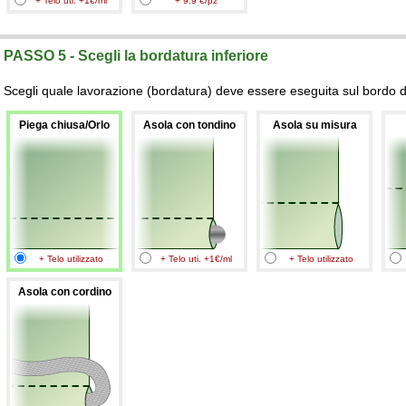
+ Telo uti. +1€/ml
+ 9.9 €/pz
PASSO 5 - Scegli la bordatura inferiore
Scegli quale lavorazione (bordatura) deve essere eseguita sul bordo de
Piega chiusa/Orlo
Asola con tondino
Asola su misura
+ Telo utilizzato
+ Telo uti. +1€/ml
+ Telo utilizzato
Asola con cordino