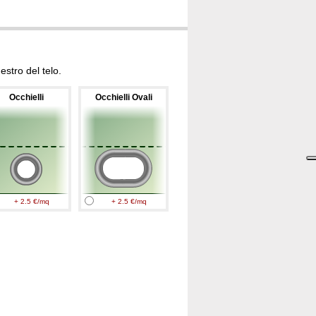
stro del telo.
Occhielli
Occhielli Ovali
+ 2.5 €/mq
+ 2.5 €/mq