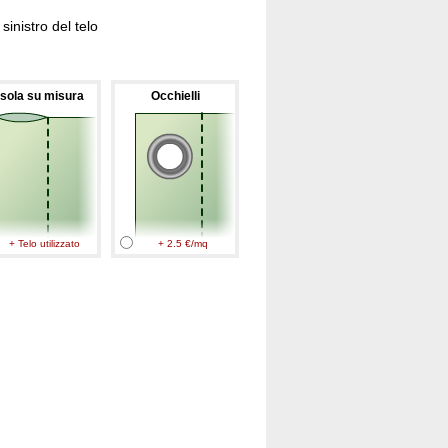
inistro del telo
sola su misura
Occhielli
+ Telo utilizzato
+ 2.5 €/mq