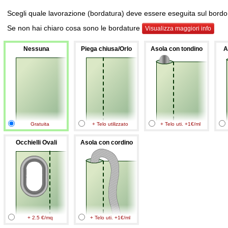
Scegli quale lavorazione (bordatura) deve essere eseguita sul bordo s
Se non hai chiaro cosa sono le bordature
Visualizza maggiori info
Nessuna
Piega chiusa/Orlo
Asola con tondino
A
Gratuita
+ Telo utilizzato
+ Telo uti. +1€/ml
Occhielli Ovali
Asola con cordino
+ 2.5 €/mq
+ Telo uti. +1€/ml