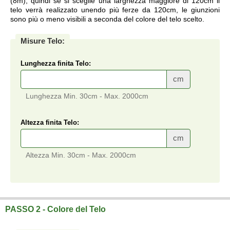
(8m), quindi se si sceglie una larghezza maggiore di 120cm il
telo verrà realizzato unendo più ferze da 120cm, le giunzioni
sono più o meno visibili a seconda del colore del telo scelto.
Misure Telo:
Lunghezza finita Telo:
cm
Lunghezza Min. 30cm - Max. 2000cm
Altezza finita Telo:
cm
Altezza Min. 30cm - Max. 2000cm
Telo su misura a prezzi di fabbrica.
PASSO 2 - Colore del Telo