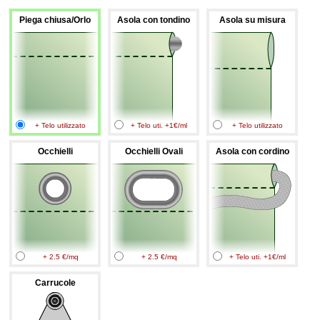
Piega chiusa/Orlo
Asola con tondino
Asola su misura
+ Telo utilizzato
+ Telo uti. +1€/ml
+ Telo utilizzato
Occhielli
Occhielli Ovali
Asola con cordino
+ 2.5 €/mq
+ 2.5 €/mq
+ Telo uti. +1€/ml
Carrucole