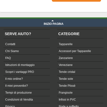
Prezzo Telone in Soltis su misura
iva compresa
INIZIO PAGINA
SERVE AIUTO?
CATEGORIE
Contatti
Tapparelle
Chi Siamo
Accessori per Tapparelle
FAQ
Zanzariere
Istruzioni di montaggio
Veneziane
Scopri i vantaggi PRO
Tende cristal
Il mio ordine?
Tende sole
Il miei preventivi?
Tende Plissè
Tempi di produzione
Frangisole
Condizioni di Vendita
Infissi in PVC
Privacy
Porte a soffietto