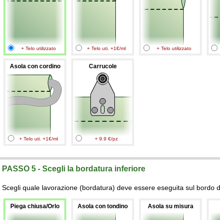
+ Telo utilizzato
+ Telo uti. +1€/ml
+ Telo utilizzato
Asola con cordino
Carrucole
+ Telo uti. +1€/ml
+ 9.9 €/pz
PASSO 5 - Scegli la bordatura inferiore
Scegli quale lavorazione (bordatura) deve essere eseguita sul bordo de
Piega chiusa/Orlo
Asola con tondino
Asola su misura