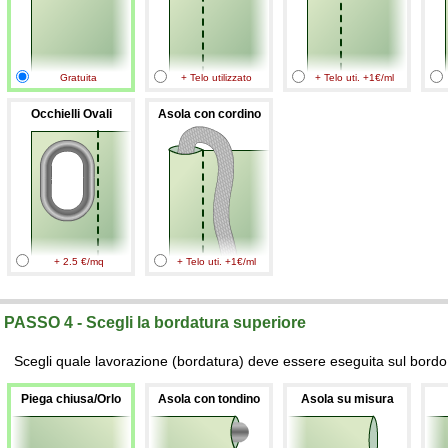
Gratuita
+ Telo utilizzato
+ Telo uti. +1€/ml
Occhielli Ovali
Asola con cordino
+ 2.5 €/mq
+ Telo uti. +1€/ml
PASSO 4 - Scegli la bordatura superiore
Scegli quale lavorazione (bordatura) deve essere eseguita sul bordo 
Piega chiusa/Orlo
Asola con tondino
Asola su misura