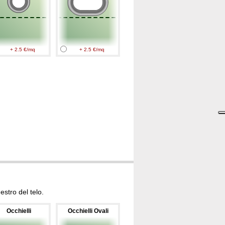
+ 2.5 €/mq
+ 2.5 €/mq
stro del telo.
Occhielli
Occhielli Ovali