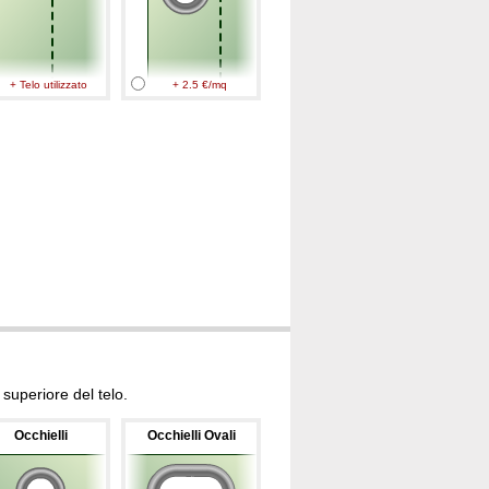
+ Telo utilizzato
+ 2.5 €/mq
superiore del telo.
Occhielli
Occhielli Ovali