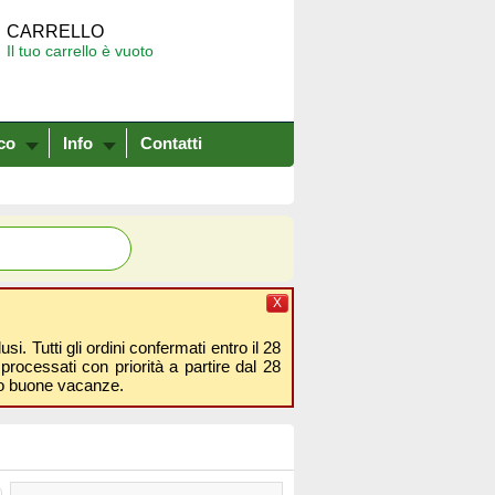
CARRELLO
Il tuo carrello è vuoto
co
Info
Contatti
X
i. Tutti gli ordini confermati entro il 28
processati con priorità a partire dal 28
amo buone vacanze.