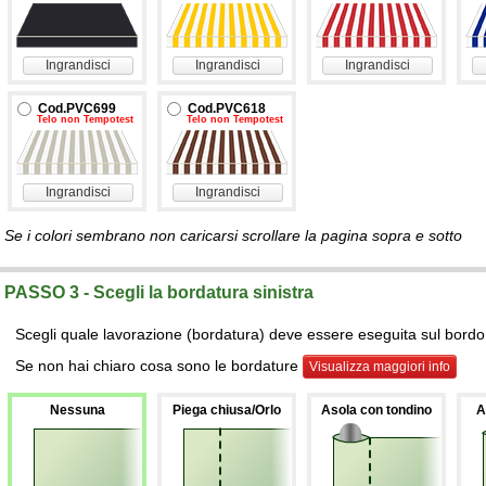
Ingrandisci
Ingrandisci
Ingrandisci
Cod.PVC699
Cod.PVC618
Telo non Tempotest
Telo non Tempotest
Ingrandisci
Ingrandisci
Se i colori sembrano non caricarsi scrollare la pagina sopra e sotto
PASSO 3 - Scegli la bordatura sinistra
Scegli quale lavorazione (bordatura) deve essere eseguita sul bordo s
Se non hai chiaro cosa sono le bordature
Visualizza maggiori info
Nessuna
Piega chiusa/Orlo
Asola con tondino
A