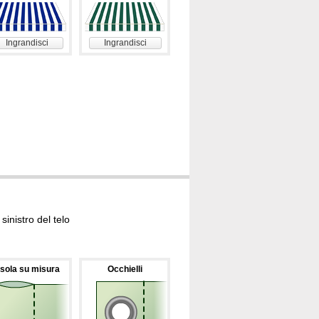
Ingrandisci
Ingrandisci
inistro del telo
sola su misura
Occhielli