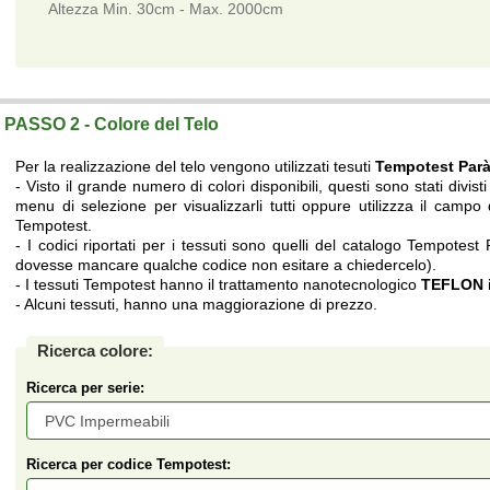
Altezza Min. 30cm - Max. 2000cm
Telo su misura a prezzi di fabbrica.
PASSO 2 - Colore del Telo
Per la realizzazione del telo vengono utilizzati tesuti
Tempotest Par
- Visto il grande numero di colori disponibili, questi sono stati divisti 
menu di selezione per visualizzarli tutti oppure utilizzza il campo d
Tempotest.
- I codici riportati per i tessuti sono quelli del catalogo Tempotest
dovesse mancare qualche codice non esitare a chiedercelo).
- I tessuti Tempotest hanno il trattamento nanotecnologico
TEFLON i
- Alcuni tessuti, hanno una maggiorazione di prezzo.
Ricerca colore:
Ricerca per serie:
Ricerca per codice Tempotest: