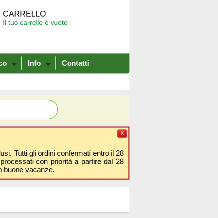
CARRELLO
Il tuo carrello è vuoto
co
Info
Contatti
X
i. Tutti gli ordini confermati entro il 28
processati con priorità a partire dal 28
amo buone vacanze.