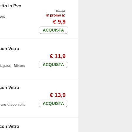
etto in Pvc
€ 19.8
in promo a:
ori.
€
9
,9
ACQUISTA
 con Vetro
€
11
,9
ACQUISTA
agara. Misure
 con Vetro
€
13
,9
ACQUISTA
ure disponibili:
 con Vetro