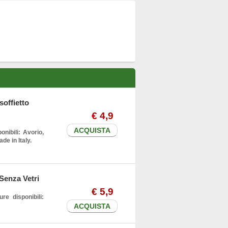
soffietto
€
4
,9
ACQUISTA
onibili: Avorio,
e in Italy.
Senza Vetri
€
5
,9
re disponibili:
ACQUISTA