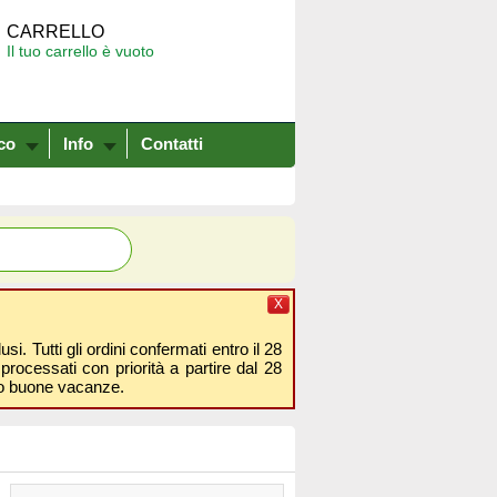
CARRELLO
Il tuo carrello è vuoto
co
Info
Contatti
X
i. Tutti gli ordini confermati entro il 28
processati con priorità a partire dal 28
amo buone vacanze.