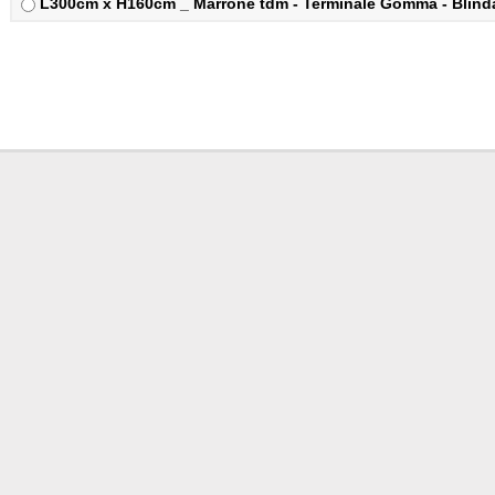
L300cm x H160cm _ Marrone tdm - Terminale Gomma - Blindat