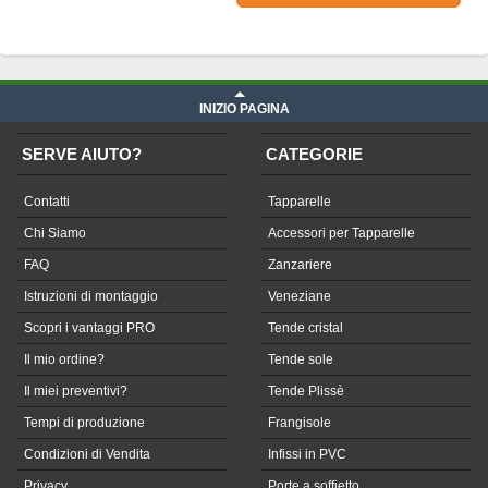
Prezzo Telone in Soltis su misura
iva compresa
INIZIO PAGINA
SERVE AIUTO?
CATEGORIE
Contatti
Tapparelle
Chi Siamo
Accessori per Tapparelle
FAQ
Zanzariere
Istruzioni di montaggio
Veneziane
Scopri i vantaggi PRO
Tende cristal
Il mio ordine?
Tende sole
Il miei preventivi?
Tende Plissè
Tempi di produzione
Frangisole
Condizioni di Vendita
Infissi in PVC
Privacy
Porte a soffietto