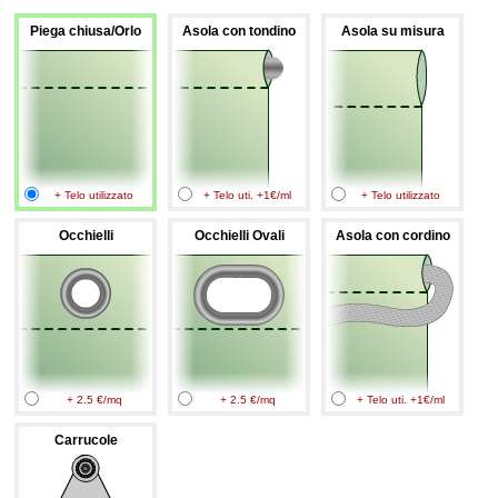
Piega chiusa/Orlo
Asola con tondino
Asola su misura
+ Telo utilizzato
+ Telo uti. +1€/ml
+ Telo utilizzato
Occhielli
Occhielli Ovali
Asola con cordino
+ 2.5 €/mq
+ 2.5 €/mq
+ Telo uti. +1€/ml
Carrucole