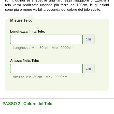
(8m), quindi se si sceglie una larghezza maggiore di 120cm il
telo verrà realizzato unendo più ferze da 120cm, le giunzioni
sono più o meno visibili a seconda del colore del telo scelto.
Misure Telo:
Lunghezza finita Telo:
cm
Lunghezza Min. 30cm - Max. 2000cm
Altezza finita Telo:
cm
Altezza Min. 30cm - Max. 2000cm
Telo su misura a prezzi di fabbrica.
PASSO 2 - Colore del Telo