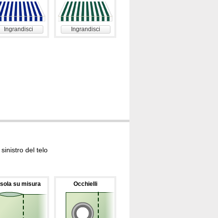
Ingrandisci
Ingrandisci
inistro del telo
sola su misura
Occhielli