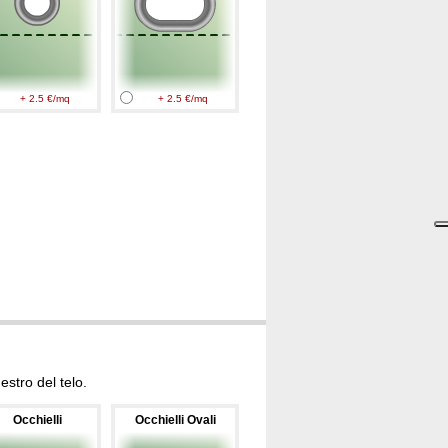
+ 2.5 €/mq
+ 2.5 €/mq
stro del telo.
Occhielli
Occhielli Ovali