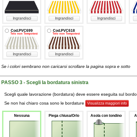
Ingrandisci
Ingrandisci
Ingrandisci
Cod.PVC699
Cod.PVC618
Telo non Tempotest
Telo non Tempotest
Ingrandisci
Ingrandisci
Se i colori sembrano non caricarsi scrollare la pagina sopra e sotto
PASSO 3 - Scegli la bordatura sinistra
Scegli quale lavorazione (bordatura) deve essere eseguita sul bordo s
Se non hai chiaro cosa sono le bordature
Visualizza maggiori info
Nessuna
Piega chiusa/Orlo
Asola con tondino
A