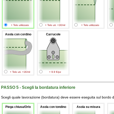
+ Telo utilizzato
+ Telo uti. +1€/ml
+ Telo utilizzato
Asola con cordino
Carrucole
+ Telo uti. +1€/ml
+ 9.9 €/pz
PASSO 5 - Scegli la bordatura inferiore
Scegli quale lavorazione (bordatura) deve essere eseguita sul bordo de
Piega chiusa/Orlo
Asola con tondino
Asola su misura