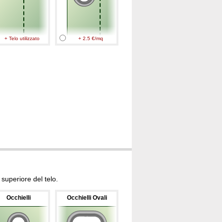
+ Telo utilizzato
+ 2.5 €/mq
superiore del telo.
Occhielli
Occhielli Ovali