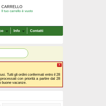
CARRELLO
Il tuo carrello è vuoto
co
Info
Contatti
X
i. Tutti gli ordini confermati entro il 28
processati con priorità a partire dal 28
amo buone vacanze.