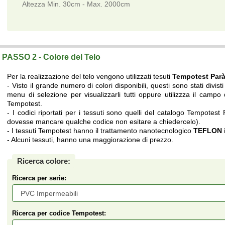
Altezza Min. 30cm - Max. 2000cm
Telo su misura a prezzi di fabbrica.
PASSO 2 - Colore del Telo
Per la realizzazione del telo vengono utilizzati tesuti
Tempotest Par
- Visto il grande numero di colori disponibili, questi sono stati divisti 
menu di selezione per visualizzarli tutti oppure utilizzza il campo d
Tempotest.
- I codici riportati per i tessuti sono quelli del catalogo Tempotest
dovesse mancare qualche codice non esitare a chiedercelo).
- I tessuti Tempotest hanno il trattamento nanotecnologico
TEFLON i
- Alcuni tessuti, hanno una maggiorazione di prezzo.
Ricerca colore:
Ricerca per serie:
Ricerca per codice Tempotest: