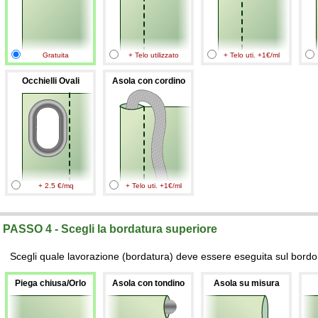
Gratuita
+ Telo utilizzato
+ Telo uti. +1€/ml
Occhielli Ovali
Asola con cordino
+ 2.5 €/mq
+ Telo uti. +1€/ml
PASSO 4 - Scegli la bordatura superiore
Scegli quale lavorazione (bordatura) deve essere eseguita sul bordo 
Piega chiusa/Orlo
Asola con tondino
Asola su misura