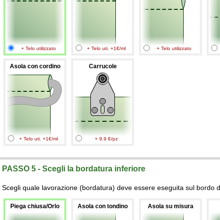
+ Telo utilizzato
+ Telo uti. +1€/ml
+ Telo utilizzato
Asola con cordino
Carrucole
+ Telo uti. +1€/ml
+ 9.9 €/pz
PASSO 5 - Scegli la bordatura inferiore
Scegli quale lavorazione (bordatura) deve essere eseguita sul bordo de
Piega chiusa/Orlo
Asola con tondino
Asola su misura