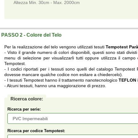
Altezza Min. 30cm - Max. 2000cm
Telo su misura a prezzi di fabbrica.
PASSO 2 - Colore del Telo
Per la realizzazione del telo vengono utilizzati tesuti
Tempotest Par
- Visto il grande numero di colori disponibili, questi sono stati divisti 
menu di selezione per visualizzarli tutti oppure utilizzza il campo d
Tempotest.
- I codici riportati per i tessuti sono quelli del catalogo Tempotest
dovesse mancare qualche codice non esitare a chiedercelo).
- I tessuti Tempotest hanno il trattamento nanotecnologico
TEFLON i
- Alcuni tessuti, hanno una maggiorazione di prezzo.
Ricerca colore:
Ricerca per serie:
Ricerca per codice Tempotest: