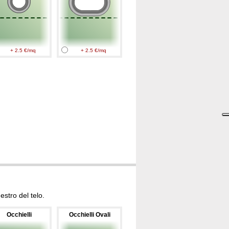
+ 2.5 €/mq
+ 2.5 €/mq
stro del telo.
Occhielli
Occhielli Ovali