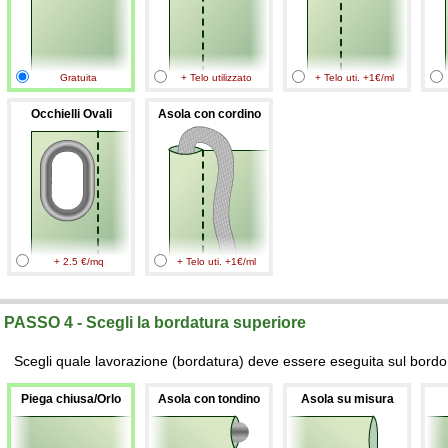
Gratuita
+ Telo utilizzato
+ Telo uti. +1€/ml
Occhielli Ovali
Asola con cordino
+ 2.5 €/mq
+ Telo uti. +1€/ml
PASSO 4 - Scegli la bordatura superiore
Scegli quale lavorazione (bordatura) deve essere eseguita sul bordo 
Piega chiusa/Orlo
Asola con tondino
Asola su misura