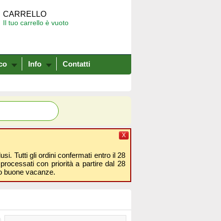
CARRELLO
Il tuo carrello è vuoto
co
Info
Contatti
X
i. Tutti gli ordini confermati entro il 28
processati con priorità a partire dal 28
amo buone vacanze.