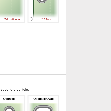
+ Telo utilizzato
+ 2.5 €/mq
superiore del telo.
Occhielli
Occhielli Ovali