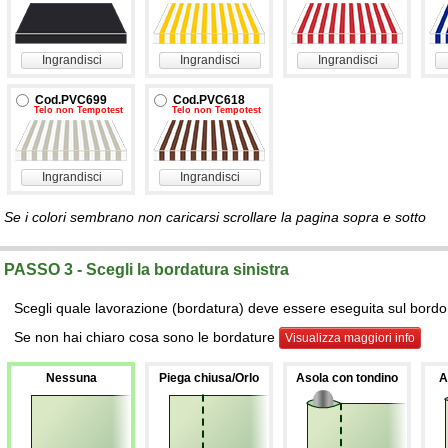
Ingrandisci
Ingrandisci
Ingrandisci
Cod.PVC699
Cod.PVC618
Telo non Tempotest
Telo non Tempotest
Ingrandisci
Ingrandisci
Se i colori sembrano non caricarsi scrollare la pagina sopra e sotto
PASSO 3 - Scegli la bordatura sinistra
Scegli quale lavorazione (bordatura) deve essere eseguita sul bordo s
Se non hai chiaro cosa sono le bordature
Visualizza maggiori info
Nessuna
Piega chiusa/Orlo
Asola con tondino
A