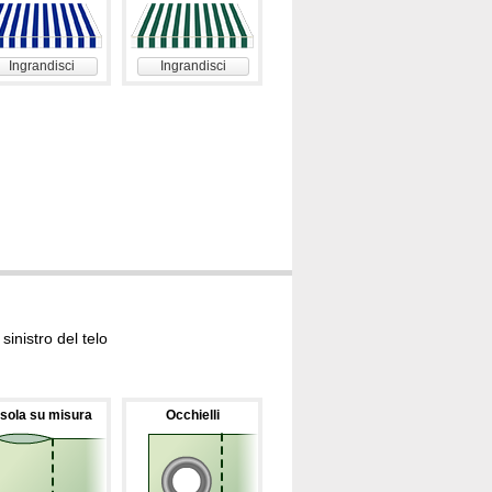
Ingrandisci
Ingrandisci
inistro del telo
sola su misura
Occhielli