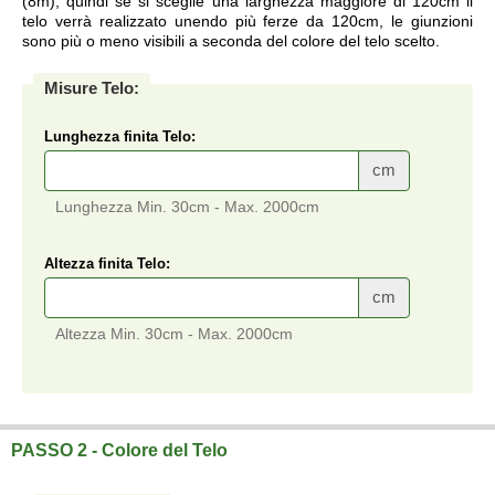
(8m), quindi se si sceglie una larghezza maggiore di 120cm il
telo verrà realizzato unendo più ferze da 120cm, le giunzioni
sono più o meno visibili a seconda del colore del telo scelto.
Misure Telo:
Lunghezza finita Telo:
cm
Lunghezza Min. 30cm - Max. 2000cm
Altezza finita Telo:
cm
Altezza Min. 30cm - Max. 2000cm
Telo su misura a prezzi di fabbrica.
PASSO 2 - Colore del Telo