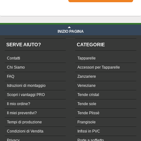
Prezzo Telone in Soltis su misura
iva compresa
INIZIO PAGINA
SERVE AIUTO?
CATEGORIE
Contatti
Tapparelle
Chi Siamo
Accessori per Tapparelle
FAQ
Zanzariere
Istruzioni di montaggio
Veneziane
Scopri i vantaggi PRO
Tende cristal
Il mio ordine?
Tende sole
Il miei preventivi?
Tende Plissè
Tempi di produzione
Frangisole
Condizioni di Vendita
Infissi in PVC
Privacy
Porte a soffietto