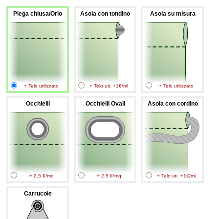
Piega chiusa/Orlo
Asola con tondino
Asola su misura
+ Telo utilizzato
+ Telo uti. +1€/ml
+ Telo utilizzato
Occhielli
Occhielli Ovali
Asola con cordino
+ 2.5 €/mq
+ 2.5 €/mq
+ Telo uti. +1€/ml
Carrucole