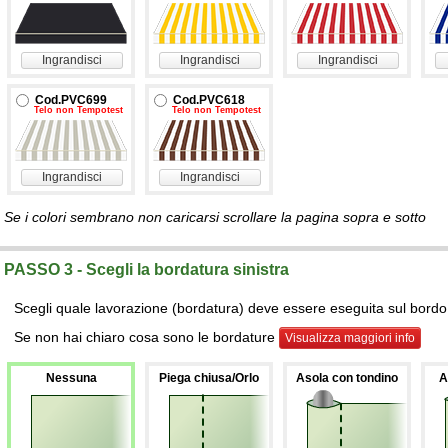
Ingrandisci
Ingrandisci
Ingrandisci
Cod.PVC699
Cod.PVC618
Telo non Tempotest
Telo non Tempotest
Ingrandisci
Ingrandisci
Se i colori sembrano non caricarsi scrollare la pagina sopra e sotto
PASSO 3 - Scegli la bordatura sinistra
Scegli quale lavorazione (bordatura) deve essere eseguita sul bordo s
Se non hai chiaro cosa sono le bordature
Visualizza maggiori info
Nessuna
Piega chiusa/Orlo
Asola con tondino
A