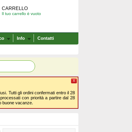
CARRELLO
Il tuo carrello è vuoto
co
Info
Contatti
X
i. Tutti gli ordini confermati entro il 28
processati con priorità a partire dal 28
amo buone vacanze.