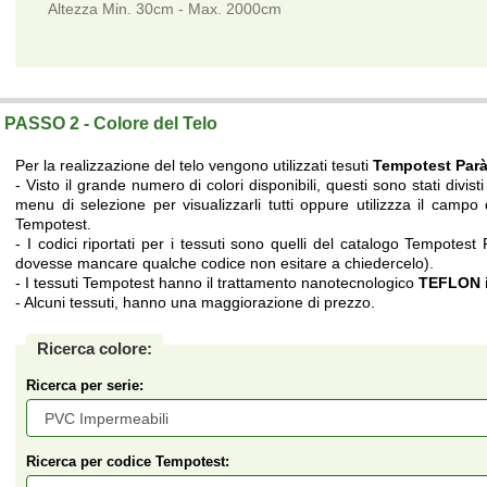
Altezza Min. 30cm - Max. 2000cm
Telo su misura a prezzi di fabbrica.
PASSO 2 - Colore del Telo
Per la realizzazione del telo vengono utilizzati tesuti
Tempotest Par
- Visto il grande numero di colori disponibili, questi sono stati divisti 
menu di selezione per visualizzarli tutti oppure utilizzza il campo d
Tempotest.
- I codici riportati per i tessuti sono quelli del catalogo Tempotest
dovesse mancare qualche codice non esitare a chiedercelo).
- I tessuti Tempotest hanno il trattamento nanotecnologico
TEFLON i
- Alcuni tessuti, hanno una maggiorazione di prezzo.
Ricerca colore:
Ricerca per serie:
Ricerca per codice Tempotest: