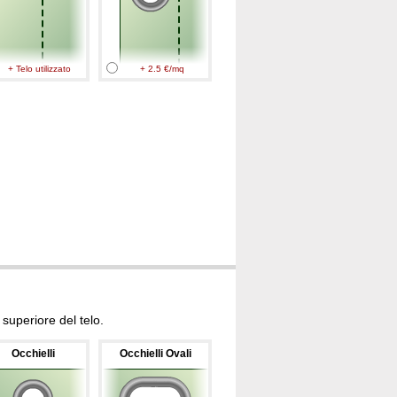
+ Telo utilizzato
+ 2.5 €/mq
superiore del telo.
Occhielli
Occhielli Ovali