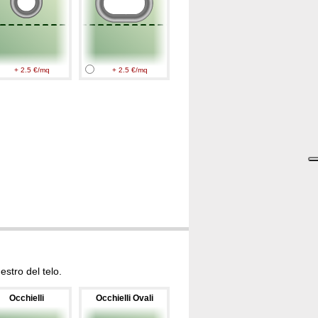
+ 2.5 €/mq
+ 2.5 €/mq
stro del telo.
Occhielli
Occhielli Ovali