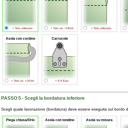
+ Telo utilizzato
+ Telo uti. +1€/ml
+ Telo utilizzato
Asola con cordino
Carrucole
+ Telo uti. +1€/ml
+ 9.9 €/pz
PASSO 5 - Scegli la bordatura inferiore
Scegli quale lavorazione (bordatura) deve essere eseguita sul bordo de
Piega chiusa/Orlo
Asola con tondino
Asola su misura