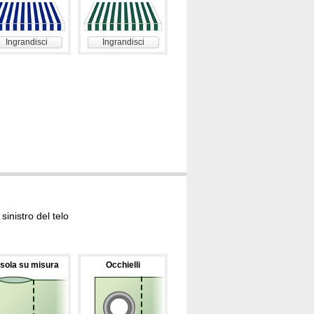
Ingrandisci
Ingrandisci
inistro del telo
sola su misura
Occhielli