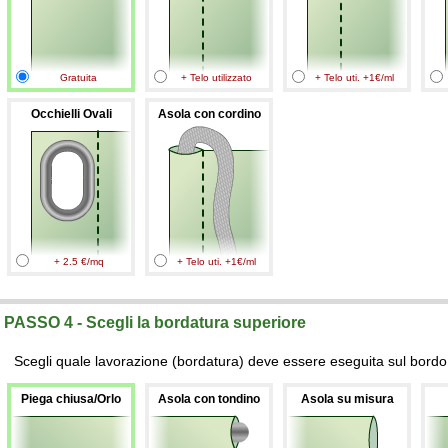
Gratuita
+ Telo utilizzato
+ Telo uti. +1€/ml
Occhielli Ovali
Asola con cordino
+ 2.5 €/mq
+ Telo uti. +1€/ml
PASSO 4 - Scegli la bordatura superiore
Scegli quale lavorazione (bordatura) deve essere eseguita sul bordo 
Piega chiusa/Orlo
Asola con tondino
Asola su misura