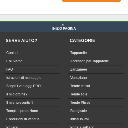
Prezzo Telone in Soltis su misura
iva compresa
INIZIO PAGINA
SERVE AIUTO?
CATEGORIE
Contatti
Tapparelle
Chi Siamo
Accessori per Tapparelle
FAQ
Zanzariere
Istruzioni di montaggio
Veneziane
Scopri i vantaggi PRO
Tende cristal
Il mio ordine?
Tende sole
Il miei preventivi?
Tende Plissè
Tempi di produzione
Frangisole
Condizioni di Vendita
Infissi in PVC
Privacy
Porte a soffietto