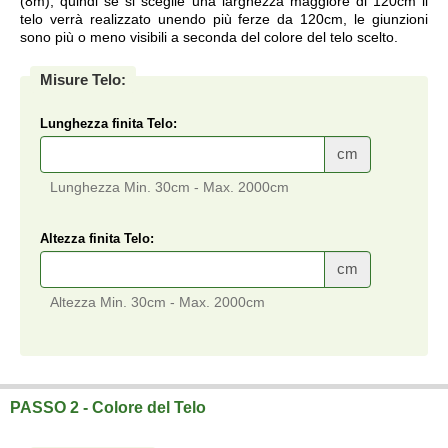
(8m), quindi se si sceglie una larghezza maggiore di 120cm il
telo verrà realizzato unendo più ferze da 120cm, le giunzioni
sono più o meno visibili a seconda del colore del telo scelto.
Misure Telo:
Lunghezza finita Telo:
cm
Lunghezza Min. 30cm - Max. 2000cm
Altezza finita Telo:
cm
Altezza Min. 30cm - Max. 2000cm
Telo su misura a prezzi di fabbrica.
PASSO 2 - Colore del Telo