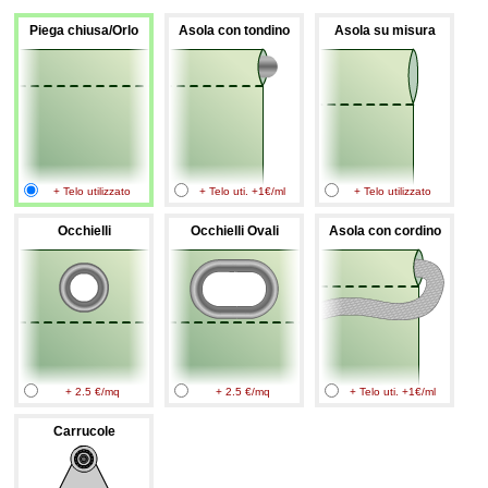
Piega chiusa/Orlo
Asola con tondino
Asola su misura
+ Telo utilizzato
+ Telo uti. +1€/ml
+ Telo utilizzato
Occhielli
Occhielli Ovali
Asola con cordino
+ 2.5 €/mq
+ 2.5 €/mq
+ Telo uti. +1€/ml
Carrucole