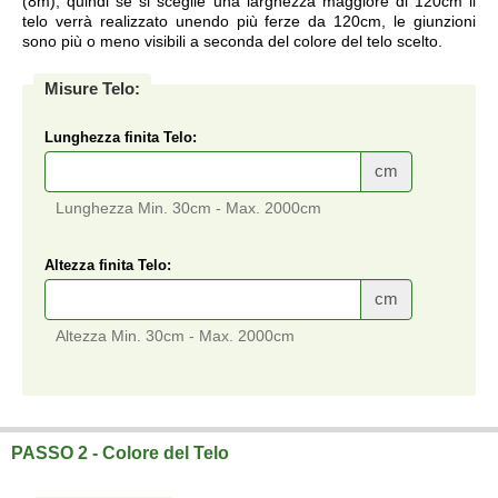
(8m), quindi se si sceglie una larghezza maggiore di 120cm il
telo verrà realizzato unendo più ferze da 120cm, le giunzioni
sono più o meno visibili a seconda del colore del telo scelto.
Misure Telo:
Lunghezza finita Telo:
cm
Lunghezza Min. 30cm - Max. 2000cm
Altezza finita Telo:
cm
Altezza Min. 30cm - Max. 2000cm
Telo su misura a prezzi di fabbrica.
PASSO 2 - Colore del Telo