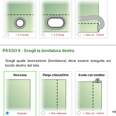
+ 2.5 €/mq
+ 2.5 €/mq
+ Telo uti. +1€/ml
PASSO 6 - Scegli la bordatura destra
Scegli quale lavorazione (bordatura) deve essere eseguita sul
bordo destro del telo.
Nessuna
Piega chiusa/Orlo
Asola con tondino
Gratuita
+ Telo utilizzato
+ Telo uti. +1€/ml