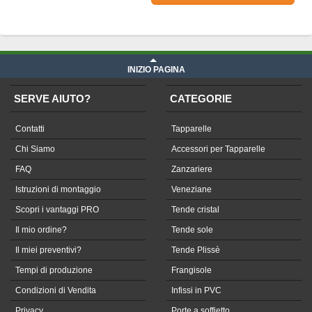
Prezzo Telone in Soltis su misura
iva compresa
INIZIO PAGINA
SERVE AIUTO?
CATEGORIE
Contatti
Tapparelle
Chi Siamo
Accessori per Tapparelle
FAQ
Zanzariere
Istruzioni di montaggio
Veneziane
Scopri i vantaggi PRO
Tende cristal
Il mio ordine?
Tende sole
Il miei preventivi?
Tende Plissè
Tempi di produzione
Frangisole
Condizioni di Vendita
Infissi in PVC
Privacy
Porte a soffietto