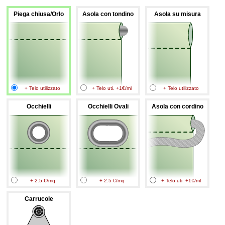
Piega chiusa/Orlo
Asola con tondino
Asola su misura
+ Telo utilizzato
+ Telo uti. +1€/ml
+ Telo utilizzato
Occhielli
Occhielli Ovali
Asola con cordino
+ 2.5 €/mq
+ 2.5 €/mq
+ Telo uti. +1€/ml
Carrucole