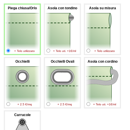
Piega chiusa/Orlo
Asola con tondino
Asola su misura
+ Telo utilizzato
+ Telo uti. +1€/ml
+ Telo utilizzato
Occhielli
Occhielli Ovali
Asola con cordino
+ 2.5 €/mq
+ 2.5 €/mq
+ Telo uti. +1€/ml
Carrucole