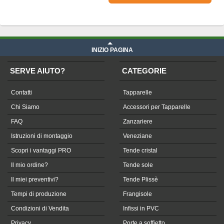
Prezzo Telone in Soltis su misura
iva compresa
INIZIO PAGINA
SERVE AIUTO?
CATEGORIE
Contatti
Tapparelle
Chi Siamo
Accessori per Tapparelle
FAQ
Zanzariere
Istruzioni di montaggio
Veneziane
Scopri i vantaggi PRO
Tende cristal
Il mio ordine?
Tende sole
Il miei preventivi?
Tende Plissè
Tempi di produzione
Frangisole
Condizioni di Vendita
Infissi in PVC
Privacy
Porte a soffietto