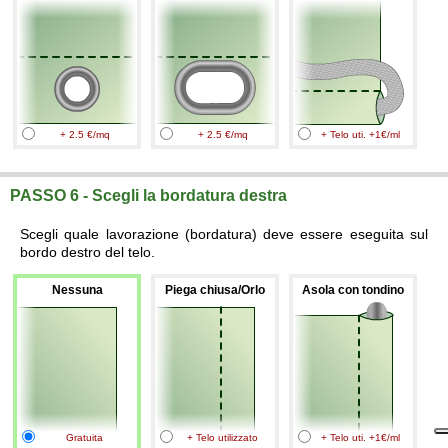
+ 2.5 €/mq
+ 2.5 €/mq
+ Telo uti. +1€/ml
PASSO 6 - Scegli la bordatura destra
Scegli quale lavorazione (bordatura) deve essere eseguita sul
bordo destro del telo.
Nessuna
Piega chiusa/Orlo
Asola con tondino
Gratuita
+ Telo utilizzato
+ Telo uti. +1€/ml