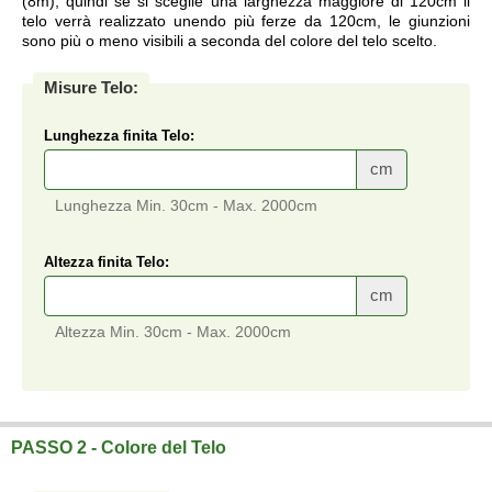
(8m), quindi se si sceglie una larghezza maggiore di 120cm il
telo verrà realizzato unendo più ferze da 120cm, le giunzioni
sono più o meno visibili a seconda del colore del telo scelto.
Misure Telo:
Lunghezza finita Telo:
cm
Lunghezza Min. 30cm - Max. 2000cm
Altezza finita Telo:
cm
Altezza Min. 30cm - Max. 2000cm
Telo su misura a prezzi di fabbrica.
PASSO 2 - Colore del Telo